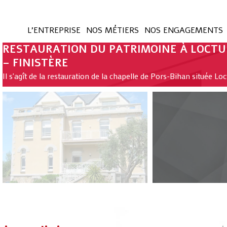
L’ENTREPRISE
NOS MÉTIERS
NOS ENGAGEMENTS
RESTAURATION DU PATRIMOINE À LOCT
– FINISTÈRE
Il s'agît de la restauration de la chapelle de Pors-Bihan située Loc