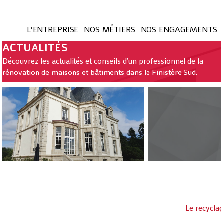
L’ENTREPRISE
NOS MÉTIERS
NOS ENGAGEMENTS
ACTUALITÉS
Découvrez les actualités et conseils d'un professionnel de la
rénovation de maisons et bâtiments dans le Finistère Sud.
Le recycla