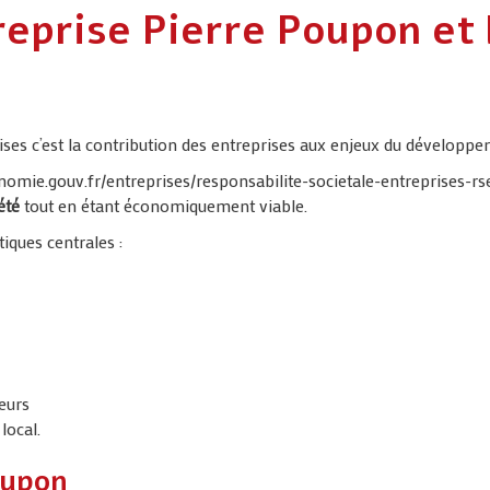
reprise Pierre Poupon et 
ises c’est la contribution des entreprises aux enjeux du développe
conomie.gouv.fr/entreprises/responsabilite-societale-entreprises-rs
iété
tout en étant économiquement viable.
iques centrales :
eurs
local.
oupon