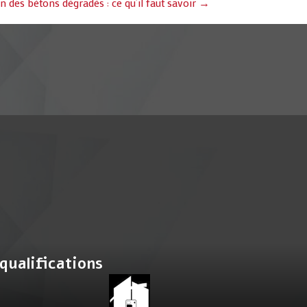
n des bétons dégradés : ce qu’il faut savoir →
qualifications