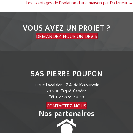
Posts
Les avantages de l’isolation d’une maison par l’extérieur →
navigation
VOUS AVEZ UN PROJET ?
DEMANDEZ-NOUS UN DEVIS
SAS PIERRE POUPON
13 rue Lavoisier - Z.A. de Kerourvoir
29 500 Ergué-Gabéric
Tél.
02 98 59 50 39
CONTACTEZ-NOUS
Nos partenaires